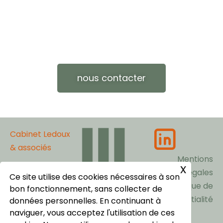
nous contacter
Cabinet Ledoux
& associés
Mentions
x
Légales
Ce site utilise des cookies nécessaires à son
10, rue
Politique de
bon fonctionnement, sans collecter de
Portalis -
confidentialité
données personnelles. En continuant à
75008 Paris
naviguer, vous acceptez l'utilisation de ces